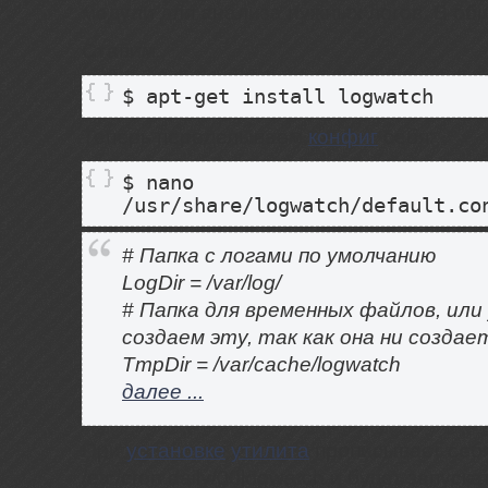
модули для анализа нужных логов. В об
Ставим:
$ apt-get install logwatch
Теперь переделываем
конфиг
себя:
$ nano
/usr/share/logwatch/default.co
# Папка с логами по умолчанию
LogDir = /var/log/
# Папка для временных файлов, или
создаем эту, так как она ни создае
TmpDir = /var/cache/logwatch
далее ...
При
установке
утилита
прописывает себя
/etc/cron.daily/00logwatch и будет запуск